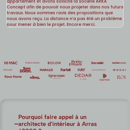
appartement et avons sollicité la société ARKA
co
Concept afin de pouvoir nous projeter dans nos futurs
Du
travaux. Nous sommes ravis des propositions que
ad
nous avons reçu. La distance n’a pas été un problème
lo
pour mener à bien le projet. Encore merci.
se
Pourquoi faire appel à un
architecte d'intérieur à Arras