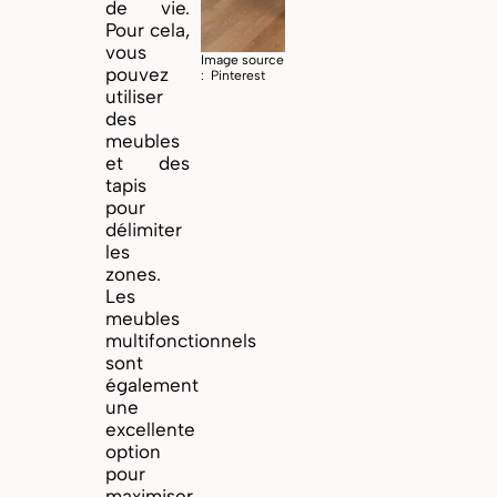
de vie.
Pour cela,
vous
Image source
pouvez
: Pinterest
utiliser
des
meubles
et des
tapis
pour
délimiter
les
zones.
Les
meubles
multifonctionnels
sont
également
une
excellente
option
pour
maximiser