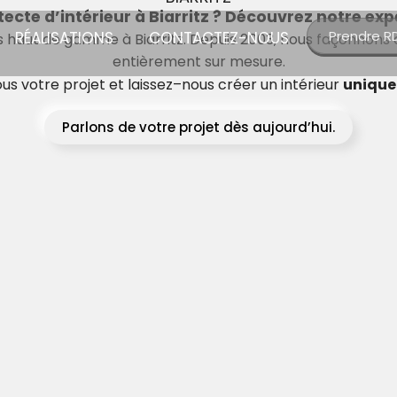
tecte
d’intérieur
à
Biarritz
?
Découvrez
notre
exp
Prendre R
RÉALISATIONS
CONTACTEZ-NOUS
rs haut de gamme à Biarritz. Depuis 2003, nous façonnons
entièrement sur mesure.
ous
votre
projet
et
laissez
–
nous
créer
un
intérieur
unique
Parlons de votre projet dès aujourd’hui.