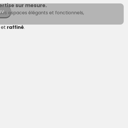
ertise
sur
mesure
.
DV
 des espaces élégants et fonctionnels,
et
raffiné
.