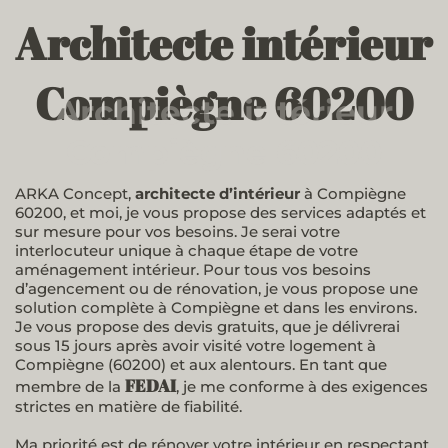
Architecte intérieur
Compiègne 60200
Architecte intérieur
Architecte intérieur Compiègne 60200
Architecte intérieur
Architecte intérieur Compiègne 60200
Compiègne 60200
Compiègne 60200
ARKA Concept,
architecte d’intérieur
à Compiègne
60200, et moi, je vous propose des services adaptés et
sur mesure pour vos besoins. Je serai votre
interlocuteur unique à chaque étape de votre
aménagement intérieur. Pour tous vos besoins
d’agencement ou de rénovation, je vous propose une
solution complète à Compiègne et dans les environs.
Je vous propose des devis gratuits, que je délivrerai
sous 15 jours après avoir visité votre logement à
Compiègne (60200) et aux alentours. En tant que
FEDAI
membre de la
, je me conforme à des exigences
strictes en matière de fiabilité.
Ma priorité est de rénover votre intérieur en respectant