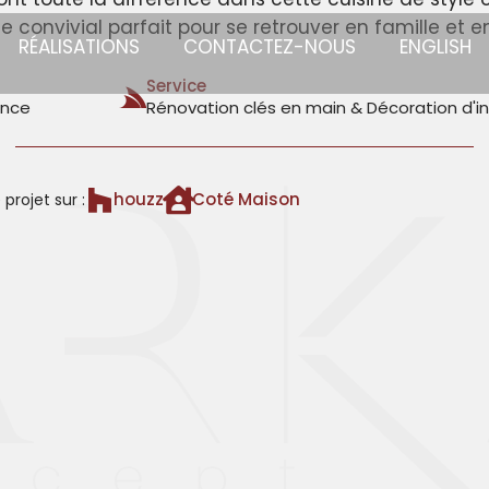
 convivial parfait pour se retrouver en famille et e
RÉALISATIONS
CONTACTEZ-NOUS
ENGLISH
Service
ance
Rénovation clés en main & Décoration d'in
houzz
Coté Maison
projet sur :