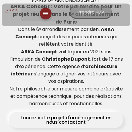
ARKA Concept : Votre partenaire pour un
Prendre RDV
projet réussi dans le 6ᵉ arrondissement
de Paris
Dans le 6ᵉ arrondissement parisien,
ARKA
Concept
conçoit des espaces intérieurs qui
reflètent votre identité.
ARKA Concept
voit le jour en 2021 sous
l’impulsion de
Christophe Dupont
, fort de 17 ans
d’expérience. Cette agence d’
architecture
intérieur
s’engage à aligner vos intérieurs avec
vos aspirations.
Notre philosophie sur mesure combine créativité
et compétence technique, pour des réalisations
harmonieuses et fonctionnelles.
Lancez votre projet d'aménagement en
nous contactant